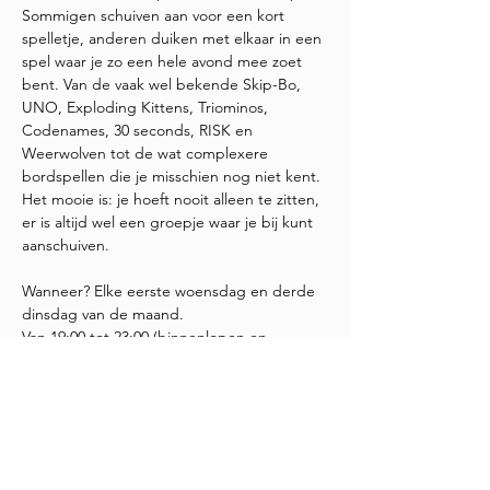
Sommigen schuiven aan voor een kort 
spelletje, anderen duiken met elkaar in een 
spel waar je zo een hele avond mee zoet 
bent. Van de vaak wel bekende Skip-Bo, 
UNO, Exploding Kittens, Triominos, 
Codenames, 30 seconds, RISK en 
Weerwolven tot de wat complexere 
bordspellen die je misschien nog niet kent. 
Het mooie is: je hoeft nooit alleen te zitten, 
er is altijd wel een groepje waar je bij kunt 
aanschuiven.
Wanneer? Elke eerste woensdag en derde 
dinsdag van de maand.
Van 19:00 tot 23:00 (binnenlopen en 
weggaan wanneer je wilt)
Meedoen is helemaal gratis. Water, koffie 
en thee staan voor je klaar. Wil je ons 
steunen met een vrijblijvende donatie? 
Super,…