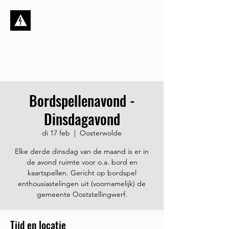
Stichting de
Kortsluiting
Dynamisch, ambitieus én
sociaal
Bordspellenavond -
Dinsdagavond
di 17 feb
  |  
Oosterwolde
Elke derde dinsdag van de maand is er in
de avond ruimte voor o.a. bord en
kaartspellen. Gericht op bordspel
enthousiastelingen uit (voornamelijk) de
gemeente Ooststellingwerf.
Tijd en locatie