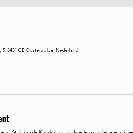
5, 8431 GB Oosterwolde, Nederland
ent
anuit Stichting de Kortsluiting bordspellenavonden – en wát e