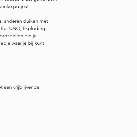
tieke potjes!
e, anderen duiken met 
p-Bo, UNO, Exploding 
rdspellen die je 
epje waar je bij kunt 
t een vrijblijvende 