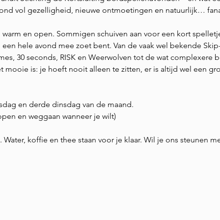
vond vol gezelligheid, nieuwe ontmoetingen en natuurlijk… fana
 warm en open. Sommigen schuiven aan voor een kort spelletj
 zo een hele avond mee zoet bent. Van de vaak wel bekende Ski
mes, 30 seconds, RISK en Weerwolven tot de wat complexere bo
mooie is: je hoeft nooit alleen te zitten, er is altijd wel een gro
sdag en derde dinsdag van de maand.
lopen en weggaan wanneer je wilt)
Water, koffie en thee staan voor je klaar. Wil je ons steunen me