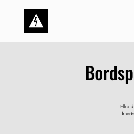
Stichting de Kortsluiting
Dynamisch, ambitieus én sociaal
Bordsp
Elke d
kaart