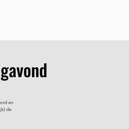
teun de Stichting
Evenementen
Aanmelden
Contact
agavond
bord en
jk) de