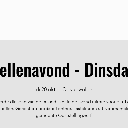
Home
Over Ons
S
ellenavond - Dinsd
di 20 okt
  |  
Oosterwolde
erde dinsdag van de maand is er in de avond ruimte voor o.a. 
spellen. Gericht op bordspel enthousiastelingen uit (voornameli
gemeente Ooststellingwerf.