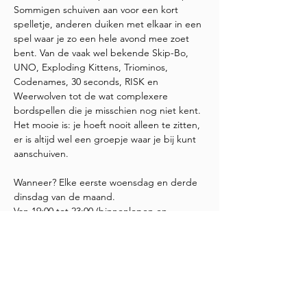
Sommigen schuiven aan voor een kort 
spelletje, anderen duiken met elkaar in een 
spel waar je zo een hele avond mee zoet 
bent. Van de vaak wel bekende Skip-Bo, 
UNO, Exploding Kittens, Triominos, 
Codenames, 30 seconds, RISK en 
Weerwolven tot de wat complexere 
bordspellen die je misschien nog niet kent. 
Het mooie is: je hoeft nooit alleen te zitten, 
er is altijd wel een groepje waar je bij kunt 
aanschuiven.
Wanneer? Elke eerste woensdag en derde 
dinsdag van de maand.
Van 19:00 tot 23:00 (binnenlopen en 
weggaan wanneer je wilt)
Meedoen is helemaal gratis. Water, koffie 
en thee staan voor je klaar. Wil je ons 
steunen met een vrijblijvende donatie? 
Super,…