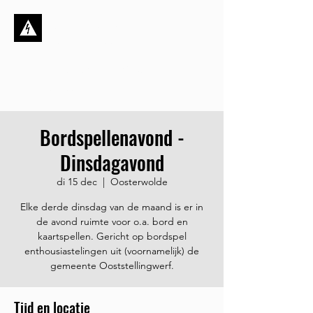
Stichting de
Kortsluiting
Dynamisch, ambitieus én
sociaal
Bordspellenavond -
Dinsdagavond
di 15 dec
  |  
Oosterwolde
Elke derde dinsdag van de maand is er in
de avond ruimte voor o.a. bord en
kaartspellen. Gericht op bordspel
enthousiastelingen uit (voornamelijk) de
gemeente Ooststellingwerf.
Tijd en locatie