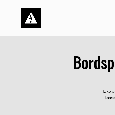
Stichting de Kortsluiting
Dynamisch, ambitieus én sociaal
Bordsp
Elke d
kaart