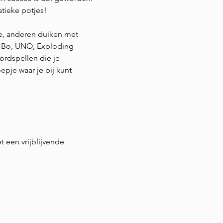
tieke potjes!
e, anderen duiken met 
p-Bo, UNO, Exploding 
rdspellen die je 
epje waar je bij kunt 
t een vrijblijvende 