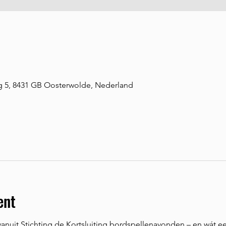
5, 8431 GB Oosterwolde, Nederland
ent
anuit Stichting de Kortsluiting bordspellenavonden – en wát e