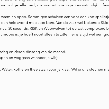
vond vol gezelligheid, nieuwe ontmoetingen en natuurlijk… fana
 warm en open. Sommigen schuiven aan voor een kort spelletj
 zo een hele avond mee zoet bent. Van de vaak wel bekende Ski
mes, 30 seconds, RISK en Weerwolven tot de wat complexere bo
mooie is: je hoeft nooit alleen te zitten, er is altijd wel een gro
sdag en derde dinsdag van de maand.
lopen en weggaan wanneer je wilt)
Water, koffie en thee staan voor je klaar. Wil je ons steunen me