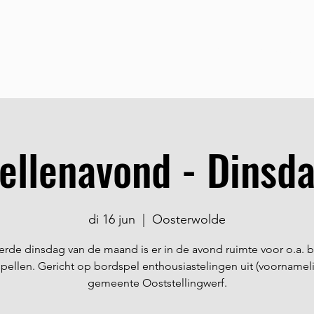
Home
Over Ons
S
ellenavond - Dinsd
di 16 jun
  |  
Oosterwolde
erde dinsdag van de maand is er in de avond ruimte voor o.a. 
spellen. Gericht op bordspel enthousiastelingen uit (voornameli
gemeente Ooststellingwerf.