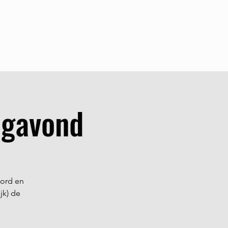
teun de Stichting
Evenementen
Aanmelden
Contact
agavond
bord en
jk) de