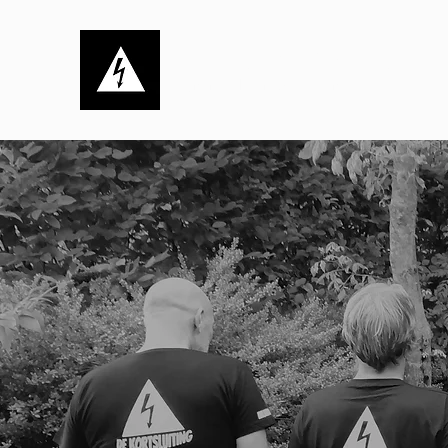
Stichting de Kortsluiting
Dynamisch, ambitieus én sociaal