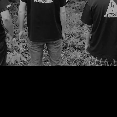
Stichting de Kortsluiting
Missie, Doelstelling en Meerwaarde