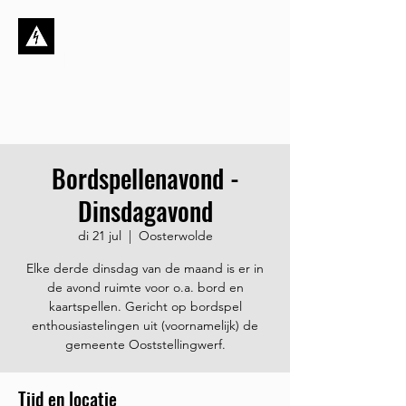
Stichting de
Kortsluiting
Dynamisch, ambitieus én
sociaal
Bordspellenavond -
Dinsdagavond
di 21 jul
  |  
Oosterwolde
Elke derde dinsdag van de maand is er in
de avond ruimte voor o.a. bord en
kaartspellen. Gericht op bordspel
enthousiastelingen uit (voornamelijk) de
gemeente Ooststellingwerf.
Tijd en locatie