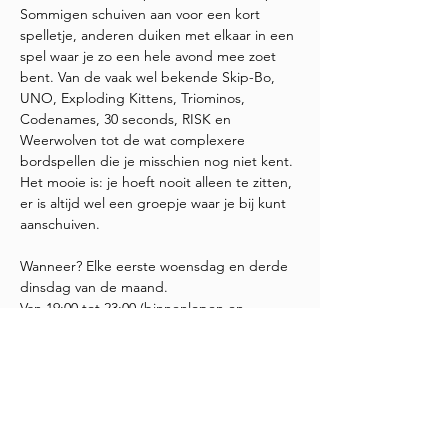
Sommigen schuiven aan voor een kort 
spelletje, anderen duiken met elkaar in een 
spel waar je zo een hele avond mee zoet 
bent. Van de vaak wel bekende Skip-Bo, 
UNO, Exploding Kittens, Triominos, 
Codenames, 30 seconds, RISK en 
Weerwolven tot de wat complexere 
bordspellen die je misschien nog niet kent. 
Het mooie is: je hoeft nooit alleen te zitten, 
er is altijd wel een groepje waar je bij kunt 
aanschuiven.
Wanneer? Elke eerste woensdag en derde 
dinsdag van de maand.
Van 19:00 tot 23:00 (binnenlopen en 
weggaan wanneer je wilt)
Meedoen is helemaal gratis. Water, koffie 
en thee staan voor je klaar. Wil je ons 
steunen met een vrijblijvende donatie? 
Super,…