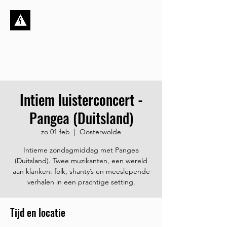
Stichting de
Kortsluiting
Dynamisch, ambitieus én
sociaal
Intiem luisterconcert -
Pangea (Duitsland)
zo 01 feb
  |  
Oosterwolde
Intieme zondagmiddag met Pangea
(Duitsland). Twee muzikanten, een wereld
aan klanken: folk, shanty’s en meeslepende
verhalen in een prachtige setting.
Tijd en locatie