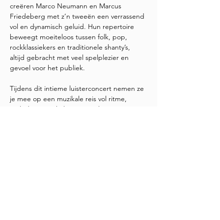
creëren Marco Neumann en Marcus 
Friedeberg met z’n tweeën een verrassend 
vol en dynamisch geluid. Hun repertoire 
beweegt moeiteloos tussen folk, pop, 
rockklassiekers en traditionele shanty’s, 
altijd gebracht met veel spelplezier en 
gevoel voor het publiek.
Tijdens dit intieme luisterconcert nemen ze 
je mee op een muzikale reis vol ritme, 
melodie en verhalen. Verwacht geen 
standaard optreden, maar een warme 
middag waarin muziek verbindt en de kerk 
even voelt als een huiskamer. Met een 
beperkt aantal kaarten is dit een unieke 
kans om Pangea Duo van dichtbij…
Meer weergeven