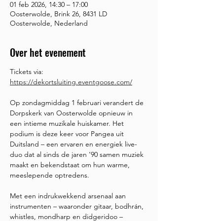
01 feb 2026, 14:30 – 17:00
Oosterwolde, Brink 26, 8431 LD
Oosterwolde, Nederland
Over het evenement
Tickets via: 
https://dekortsluiting.eventgoose.com/
Op zondagmiddag 1 februari verandert de 
Dorpskerk van Oosterwolde opnieuw in 
een intieme muzikale huiskamer. Het 
podium is deze keer voor Pangea uit 
Duitsland – een ervaren en energiek live-
duo dat al sinds de jaren ’90 samen muziek 
maakt en bekendstaat om hun warme, 
meeslepende optredens.
Met een indrukwekkend arsenaal aan 
instrumenten – waaronder gitaar, bodhrán, 
whistles, mondharp en didgeridoo – 