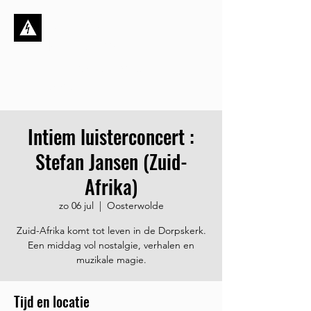
Stichting de
Kortsluiting
Dynamisch, ambitieus én
sociaal
Intiem luisterconcert :
Stefan Jansen (Zuid-
Afrika)
zo 06 jul
  |  
Oosterwolde
Zuid-Afrika komt tot leven in de Dorpskerk.
Een middag vol nostalgie, verhalen en
muzikale magie.
Tijd en locatie