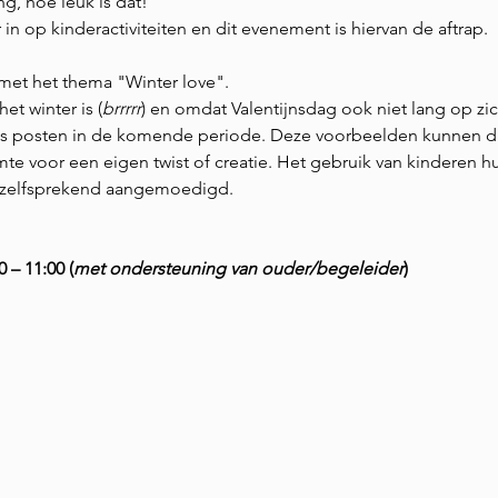
g, hoe leuk is dat!
in op kinderactiviteiten en dit evenement is hiervan de aftrap.
t met het thema "Winter love".
t winter is (
brrrrr
) en omdat Valentijnsdag ook niet lang op zic
ies posten in de komende periode. Deze voorbeelden kunnen 
imte voor een eigen twist of creatie. Het gebruik van kinderen h
anzelfsprekend aangemoedigd.
 – 11:00 (
met ondersteuning van ouder/begeleider
)