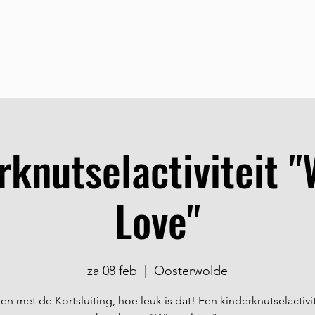
Home
Over Ons
S
rknutselactiviteit "
Love"
za 08 feb
  |  
Oosterwolde
en met de Kortsluiting, hoe leuk is dat! Een kinderknutselactivi