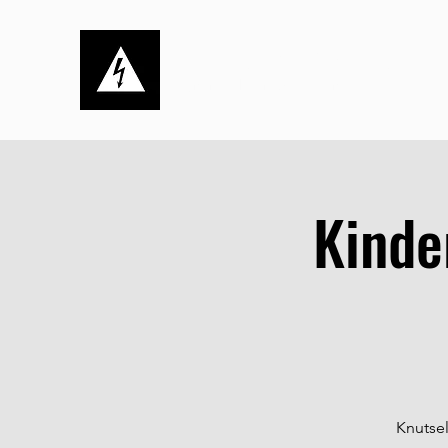
Stichting de Kortsluiting
Dynamisch, ambitieus én sociaal
Kinde
Knutsel